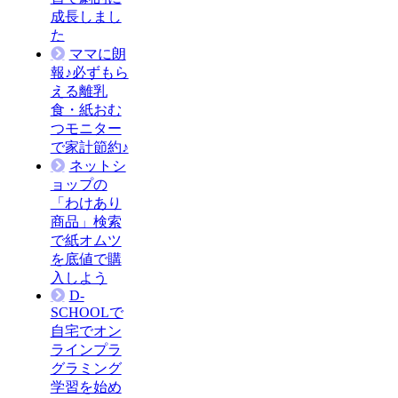
成長しまし
た
ママに朗
報♪必ずもら
える離乳
食・紙おむ
つモニター
で家計節約♪
ネットシ
ョップの
「わけあり
商品」検索
で紙オムツ
を底値で購
入しよう
D-
SCHOOLで
自宅でオン
ラインプラ
グラミング
学習を始め