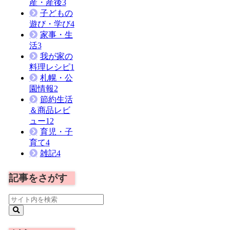
産・産後
3
子どもの
遊び・学び
4
家事・生
活
3
我が家の
料理レシピ
1
札幌・公
園情報
2
節約生活
＆商品レビ
ュー
12
育児・子
育て
4
雑記
4
記事をさがす